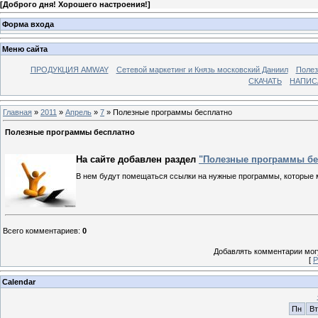
[
Доброго дня! Хорошего настроения!
]
Форма входа
Меню сайта
ПРОДУКЦИЯ AMWAY
Сетевой маркетинг и Князь московский Даниил
Полез
СКАЧАТЬ
НАПИС
Главная
»
2011
»
Апрель
»
7
» Полезные программы бесплатно
Полезные программы бесплатно
На сайте добавлен раздел
"Полезные программы бе
В нем будут помещаться ссылки на нужные программы, которые м
Всего комментариев
:
0
Добавлять комментарии могу
[
Р
Calendar
Пн
Вт